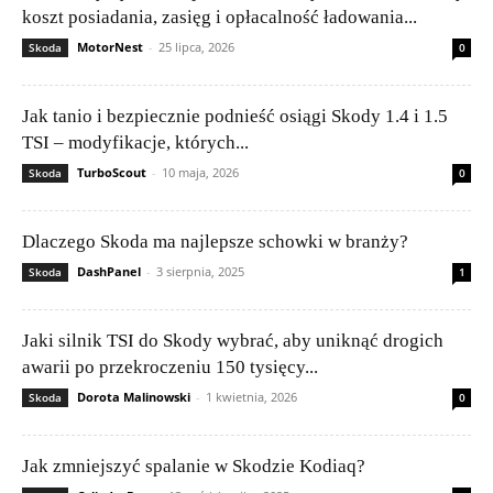
koszt posiadania, zasięg i opłacalność ładowania...
MotorNest
-
25 lipca, 2026
Skoda
0
Jak tanio i bezpiecznie podnieść osiągi Skody 1.4 i 1.5
TSI – modyfikacje, których...
TurboScout
-
10 maja, 2026
Skoda
0
Dlaczego Skoda ma najlepsze schowki w branży?
DashPanel
-
3 sierpnia, 2025
Skoda
1
Jaki silnik TSI do Skody wybrać, aby uniknąć drogich
awarii po przekroczeniu 150 tysięcy...
Dorota Malinowski
-
1 kwietnia, 2026
Skoda
0
Jak zmniejszyć spalanie w Skodzie Kodiaq?