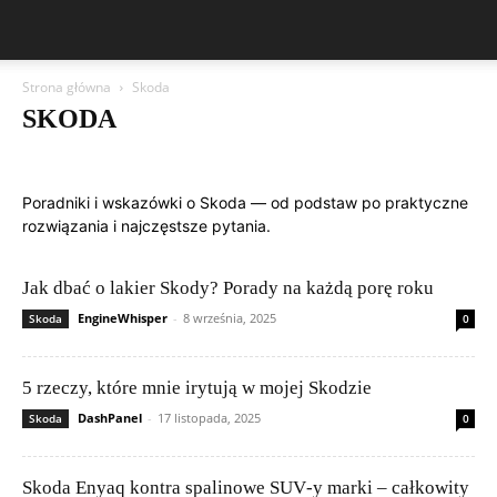
Strona główna
Skoda
SKODA
Aston Martin
Bentley
BMW
BYD
Cadillac
Changan
Chevrolet
Citroën
Dacia
Felietony czytelników
Ferrari
Fiat
Poradniki i wskazówki o Skoda — od podstaw po praktyczne
Ford
Geely
Honda
Hyundai
Jeep
Kia
Lamborghini
rozwiązania i najczęstsze pytania.
Lexus
Maserati
Mazda
Mercedes-Benz
Mitsubishi
Nissan
Peugeot
Porsche
Renault
Rolls-Royce
Skoda
Subaru
Suzuki
Tesla
Toyota
Volkswagen (VW)
Volvo
Jak dbać o lakier Skody? Porady na każdą porę roku
EngineWhisper
-
8 września, 2025
Skoda
0
5 rzeczy, które mnie irytują w mojej Skodzie
DashPanel
-
17 listopada, 2025
Skoda
0
Skoda Enyaq kontra spalinowe SUV‑y marki – całkowity