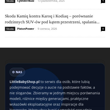
CylinderBuzz
-
13 października, 2025
Skoda
1
Skoda Kamiq kontra Karoq i Kodiaq – porównanie
rodzinnych SUV‑ów pod kątem przestrzeni, spalania...
PistonPower
-
9 czerwca, 2026
Skoda
0
O NAS
LittleBabyShop.pl
to serwis dla osób, które lubią
podejmować decyzje o aucie na podstawie faktów, a
nie sloganów. Zbieramy w jednym miejscu porównania
modeli, różnice między generacjami, praktyczne
wskazówki eksploatacyjne oraz inspiracje dla
kierowców, którzy chcą kupić samochód rozsądnie —