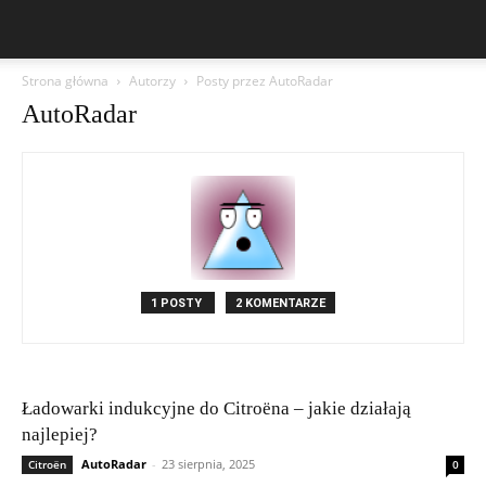
Strona główna
Autorzy
Posty przez AutoRadar
AutoRadar
1 POSTY
2 KOMENTARZE
Ładowarki indukcyjne do Citroëna – jakie działają
najlepiej?
AutoRadar
-
23 sierpnia, 2025
Citroën
0