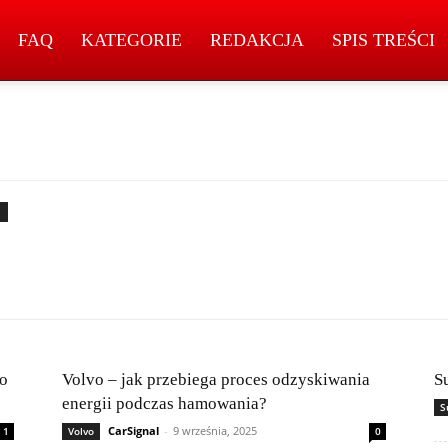
FAQ
KATEGORIE
REDAKCJA
SPIS TREŚCI
co
Volvo – jak przebiega proces odzyskiwania
S
energii podczas hamowania?
S
CarSignal
-
9 września, 2025
1
Volvo
0