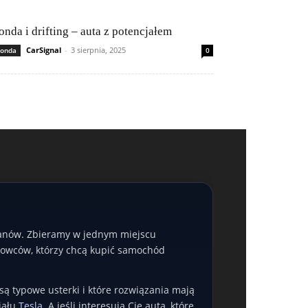
onda i drifting – auta z potencjałem
CarSignal
-
3 sierpnia, 2025
onda
0
oganów. Zbieramy w jednym miejscu
erowców, którzy chcą kupić samochód
są typowe usterki i które rozwiązania mają
iału
Tesla
. A jeśli interesują Cię auta, które