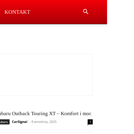
KONTAKT
ubaru Outback Touring XT – Komfort i moc
CarSignal
-
8 września, 2025
ubaru
1