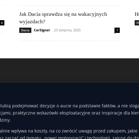
Jak Dacia sprawdza się na wakacyjnych
H
wyjazdach?
0
H
CarSignal
-
23 sierpnia, 2025
Dacia
1
e lubią podejmować decyzje o aucie na podstawie faktów, a nie sl
jami, praktyczne wskazówki eksploatacyjne oraz inspiracje dla ki
dziny.
realnie wpływa na koszty, na co zwrócić uwagę przed zakupem, jakie 
z zacząć od tematu „nowej motoryzacji” i technologii, zajrzyj do dz