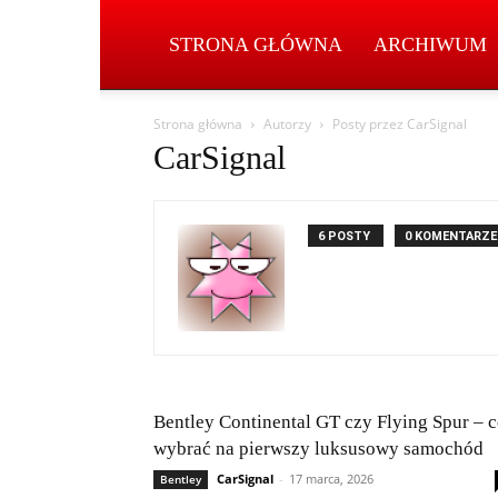
STRONA GŁÓWNA
ARCHIWUM
Strona główna
Autorzy
Posty przez CarSignal
CarSignal
6 POSTY
0 KOMENTARZE
Bentley Continental GT czy Flying Spur – 
wybrać na pierwszy luksusowy samochód
CarSignal
-
17 marca, 2026
Bentley