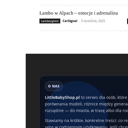
Lambo w Alpach – emocje i adrenalina
CarSignal
-
5 września, 2025
Lamborghini
O NAS
LittleBabyShop.pl
to serwis dla osób, któr
porównania modeli, różnice między generac
rozsądnie — do miasta, w trasę albo dla ro
Stawiamy na krótkie, konkretne treści: co 
sens w codziennym użytkowaniu. Jeśli chces