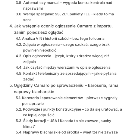
Automat czy manual – wygoda kontra kontrola nad
naprawami
Wersje specjalne: SS, ZL1, pakiety 1LE – kiedy to ma
sens
Jak wstępnie ocenić ogłoszenie Camaro z importu,
zanim pojedziesz oglądać
Analiza VIN i historii szkód – bez tego to loteria
Zdjęcia w ogłoszeniu – czego szukać, czego brak
powinien niepokoić
Opis ogłoszenia – język, który zdradza więcej niż
zdjęcia
Jak czytać między wierszami w opisie ogłoszenia
Kontakt telefoniczny ze sprzedającym – jakie pytania
zadać
Oględziny Camaro po sprowadzeniu – karoseria, rama,
naprawy blacharskie
Karoseria i spasowanie elementów – pierwsze sygnały
po naprawie
Podwozie i punkty konstrukcyjne – co da się uratować, a
co lepiej odpuścić
Ślady korozji – USA i Kanada to nie zawsze „suchy
klimat”
Naprawy blacharskie od środka – wnętrze nie zawsze