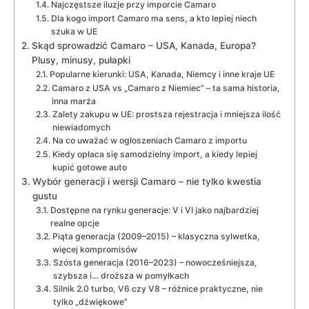
Najczęstsze iluzje przy imporcie Camaro
Dla kogo import Camaro ma sens, a kto lepiej niech
szuka w UE
Skąd sprowadzić Camaro – USA, Kanada, Europa?
Plusy, minusy, pułapki
Popularne kierunki: USA, Kanada, Niemcy i inne kraje UE
Camaro z USA vs „Camaro z Niemiec” – ta sama historia,
inna marża
Zalety zakupu w UE: prostsza rejestracja i mniejsza ilość
niewiadomych
Na co uważać w ogłoszeniach Camaro z importu
Kiedy opłaca się samodzielny import, a kiedy lepiej
kupić gotowe auto
Wybór generacji i wersji Camaro – nie tylko kwestia
gustu
Dostępne na rynku generacje: V i VI jako najbardziej
realne opcje
Piąta generacja (2009–2015) – klasyczna sylwetka,
więcej kompromisów
Szósta generacja (2016–2023) – nowocześniejsza,
szybsza i… droższa w pomyłkach
Silnik 2.0 turbo, V6 czy V8 – różnice praktyczne, nie
tylko „dźwiękowe”