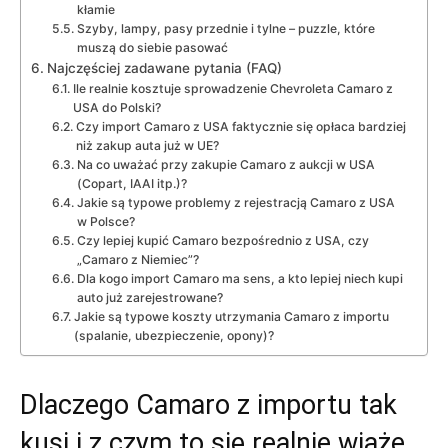
kłamie
Szyby, lampy, pasy przednie i tylne – puzzle, które
muszą do siebie pasować
Najczęściej zadawane pytania (FAQ)
Ile realnie kosztuje sprowadzenie Chevroleta Camaro z
USA do Polski?
Czy import Camaro z USA faktycznie się opłaca bardziej
niż zakup auta już w UE?
Na co uważać przy zakupie Camaro z aukcji w USA
(Copart, IAAI itp.)?
Jakie są typowe problemy z rejestracją Camaro z USA
w Polsce?
Czy lepiej kupić Camaro bezpośrednio z USA, czy
„Camaro z Niemiec”?
Dla kogo import Camaro ma sens, a kto lepiej niech kupi
auto już zarejestrowane?
Jakie są typowe koszty utrzymania Camaro z importu
(spalanie, ubezpieczenie, opony)?
Dlaczego Camaro z importu tak
kusi i z czym to się realnie wiąże