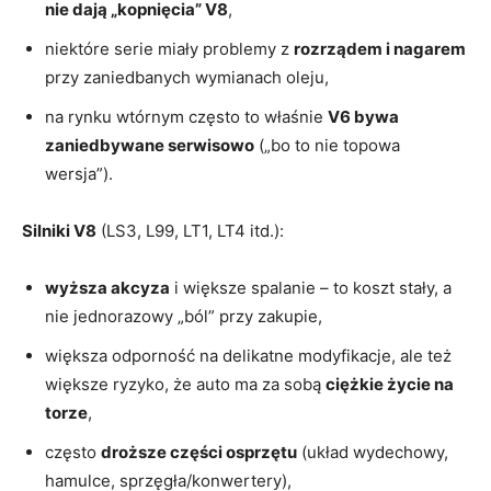
nie dają „kopnięcia” V8
,
niektóre serie miały problemy z
rozrządem i nagarem
przy zaniedbanych wymianach oleju,
na rynku wtórnym często to właśnie
V6 bywa
zaniedbywane serwisowo
(„bo to nie topowa
wersja”).
Silniki V8
(LS3, L99, LT1, LT4 itd.):
wyższa akcyza
i większe spalanie – to koszt stały, a
nie jednorazowy „ból” przy zakupie,
większa odporność na delikatne modyfikacje, ale też
większe ryzyko, że auto ma za sobą
ciężkie życie na
torze
,
często
droższe części osprzętu
(układ wydechowy,
hamulce, sprzęgła/konwertery),