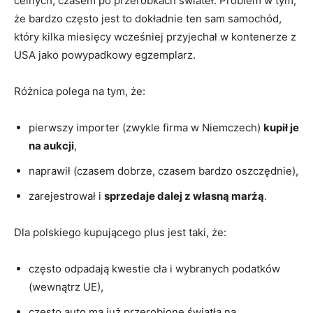
celnych, czasem po przeróbkach świateł. Problem w tym,
że bardzo często jest to dokładnie ten sam samochód,
który kilka miesięcy wcześniej przyjechał w kontenerze z
USA jako powypadkowy egzemplarz.
Różnica polega na tym, że:
pierwszy importer (zwykle firma w Niemczech)
kupił je
na aukcji
,
naprawił (czasem dobrze, czasem bardzo oszczędnie),
zarejestrował i
sprzedaje dalej z własną marżą
.
Dla polskiego kupującego plus jest taki, że:
często odpadają kwestie cła i wybranych podatków
(wewnątrz UE),
często auto ma już przerobione światła na