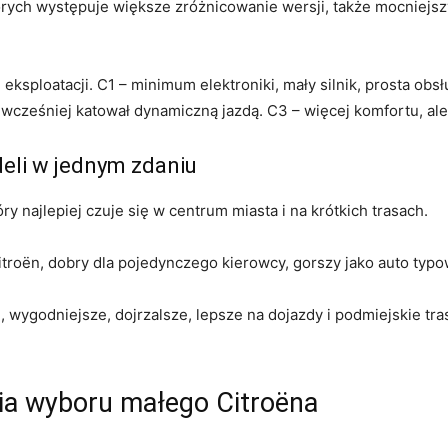
tórych występuje większe zróżnicowanie wersji, także mocniej
ę eksploatacji. C1 – minimum elektroniki, mały silnik, prosta ob
 wcześniej katował dynamiczną jazdą. C3 – więcej komfortu, al
eli w jednym zdaniu
y najlepiej czuje się w centrum miasta i na krótkich trasach.
itroën, dobry dla pojedynczego kierowcy, gorszy jako auto typ
j, wygodniejsze, dojrzalsze, lepsze na dojazdy i podmiejskie t
ria wyboru małego Citroëna