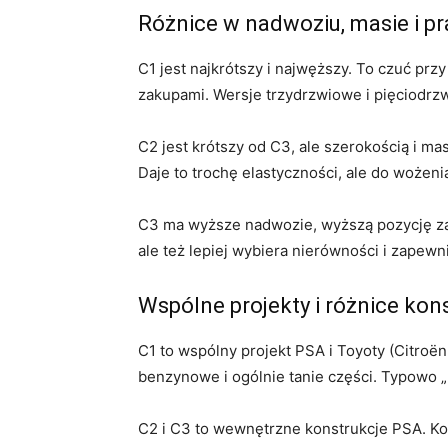
Różnice w nadwoziu, masie i p
C1 jest najkrótszy i najwęższy. To czuć pr
zakupami. Wersje trzydrzwiowe i pięciodrzw
C2 jest krótszy od C3, ale szerokością i mas
Daje to trochę elastyczności, ale do wożeni
C3 ma wyższe nadwozie, wyższą pozycję za k
ale też lepiej wybiera nierówności i zapewn
Wspólne projekty i różnice kon
C1 to wspólny projekt PSA i Toyoty (Citroën
benzynowe i ogólnie tanie części. Typowo „
C2 i C3 to wewnętrzne konstrukcje PSA. Kor