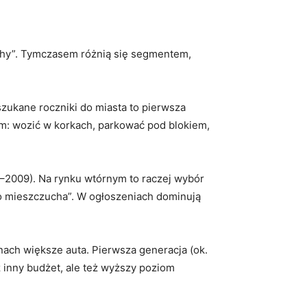
uchy”. Tymczasem różnią się segmentem,
szukane roczniki do miasta to pierwsza
em: wozić w korkach, parkować pod blokiem,
–2009). Na rynku wtórnym to raczej wybór
go mieszczucha”. W ogłoszeniach dominują
nach większe auta. Pierwsza generacja (ok.
ż inny budżet, ale też wyższy poziom