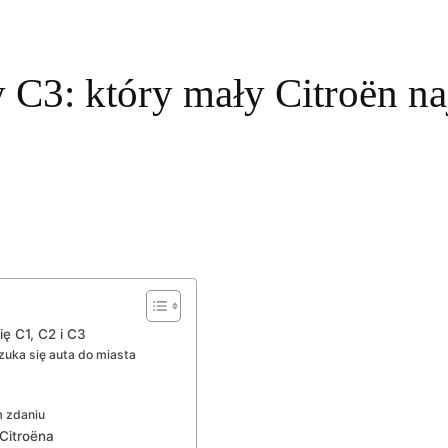
 C3: który mały Citroën naj
ię C1, C2 i C3
zuka się auta do miasta
 zdaniu
Citroëna