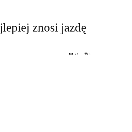
lepiej znosi jazdę
77
0