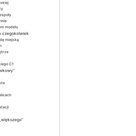
skiej
ty
espoły
nnie
rem modelu
a czegokolwiek
azdę miejską
h
ętrze
kiego C1
bawkowy”
sta
licach
tacji
 „większego”
a