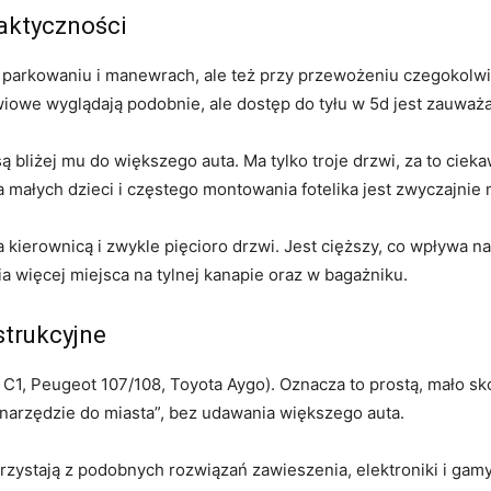
raktyczności
zy parkowaniu i manewrach, ale też przy przewożeniu czegokolwie
iowe wyglądają podobnie, ale dostęp do tyłu w 5d jest zauważ
ą bliżej mu do większego auta. Ma tylko troje drzwi, za to ciek
a małych dzieci i częstego montowania fotelika jest zwyczajnie
ierownicą i zwykle pięcioro drzwi. Jest cięższy, co wpływa na
ia więcej miejsca na tylnej kanapie oraz w bagażniku.
strukcyjne
 C1, Peugeot 107/108, Toyota Aygo). Oznacza to prostą, mało sk
narzędzie do miasta”, bez udawania większego auta.
zystają z podobnych rozwiązań zawieszenia, elektroniki i gamy s