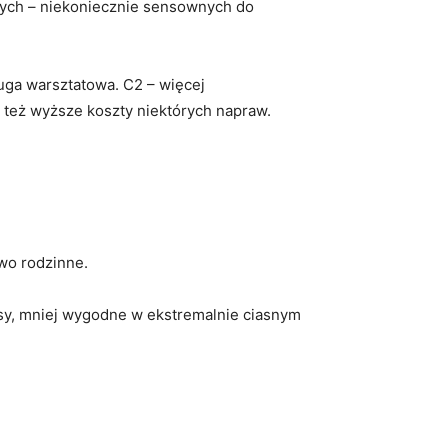
szych – niekoniecznie sensownych do
sługa warsztatowa. C2 – więcej
e też wyższe koszty niektórych napraw.
owo rodzinne.
rasy, mniej wygodne w ekstremalnie ciasnym