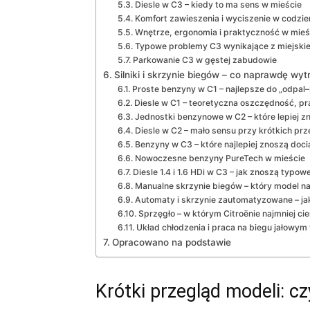
Diesle w C3 – kiedy to ma sens w mieście
Komfort zawieszenia i wyciszenie w codzi
Wnętrze, ergonomia i praktyczność w mieś
Typowe problemy C3 wynikające z miejskie
Parkowanie C3 w gęstej zabudowie
Silniki i skrzynie biegów – co naprawdę wytr
Proste benzyny w C1 – najlepsze do „odpal
Diesle w C1 – teoretyczna oszczędność, p
Jednostki benzynowe w C2 – które lepiej z
Diesle w C2 – mało sensu przy krótkich pr
Benzyny w C3 – które najlepiej znoszą docią
Nowoczesne benzyny PureTech w mieście
Diesle 1.4 i 1.6 HDi w C3 – jak znoszą typow
Manualne skrzynie biegów – który model n
Automaty i skrzynie zautomatyzowane – ja
Sprzęgło – w którym Citroënie najmniej ci
Układ chłodzenia i praca na biegu jałowym
Opracowano na podstawie
Krótki przegląd modeli: cz