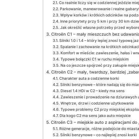
Co realnie liczy się w codziennej jeździe miej
Parkowanie, manewrowanie i realne gabary
Wpływ korków i krótkich odcinków na podz
Inne priorytety przy 5 km i przy 30 km dzie
Jak określić własne potrzeby przed wybo
Citroën C1 – mały mieszczuch bez udawani
Silniki 1.0 i 1.4 – który lepiej znosi typową j
Spalanie i zachowanie na krótkich odcinkac
Komfort w mieście: zawieszenie, hałas i wn
Typowe bolączki C1 w ruchu miejskim
Na co jeszcze spojrzeć przy zakupie miejs
Citroën C2 – mały, twardszy, bardziej „za
Charakter auta a codzienne korki
Silniki benzynowe – które nadają się do mia
Diesel 1.4 HDi w C2 – kiedy ma sens
Zawieszenie i prowadzenie na dziurawych u
Wnętrze, drzwi i codzienne użytkowanie
Typowe problemy C2 przy miejskiej eksploa
Dla kogo C2 ma sens jako auto miejskie
Citroën C3 – miejskie auto z aspiracjami do
Różne generacje, różne podejście do miast
Silniki benzynowe – co najlepiej znosi korki