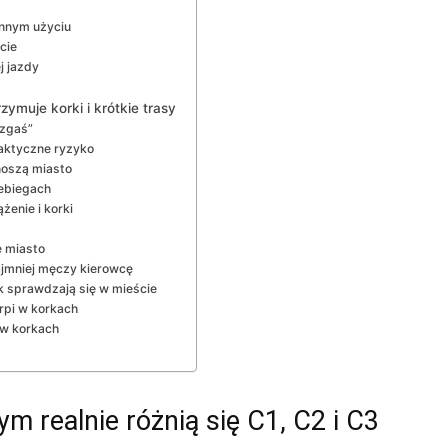
ennym użyciu
cie
j jazdy
zymuje korki i krótkie trasy
–zgaś”
raktyczne ryzyko
noszą miasto
zebiegach
żenie i korki
e miasto
ajmniej męczy kierowcę
k sprawdzają się w mieście
erpi w korkach
 w korkach
ym realnie różnią się C1, C2 i C3