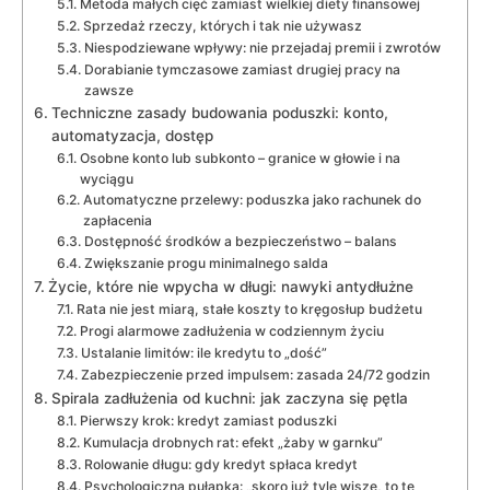
Metoda małych cięć zamiast wielkiej diety finansowej
Sprzedaż rzeczy, których i tak nie używasz
Niespodziewane wpływy: nie przejadaj premii i zwrotów
Dorabianie tymczasowe zamiast drugiej pracy na
zawsze
Techniczne zasady budowania poduszki: konto,
automatyzacja, dostęp
Osobne konto lub subkonto – granice w głowie i na
wyciągu
Automatyczne przelewy: poduszka jako rachunek do
zapłacenia
Dostępność środków a bezpieczeństwo – balans
Zwiększanie progu minimalnego salda
Życie, które nie wpycha w długi: nawyki antydłużne
Rata nie jest miarą, stałe koszty to kręgosłup budżetu
Progi alarmowe zadłużenia w codziennym życiu
Ustalanie limitów: ile kredytu to „dość”
Zabezpieczenie przed impulsem: zasada 24/72 godzin
Spirala zadłużenia od kuchni: jak zaczyna się pętla
Pierwszy krok: kredyt zamiast poduszki
Kumulacja drobnych rat: efekt „żaby w garnku”
Rolowanie długu: gdy kredyt spłaca kredyt
Psychologiczna pułapka: „skoro już tyle wiszę, to te