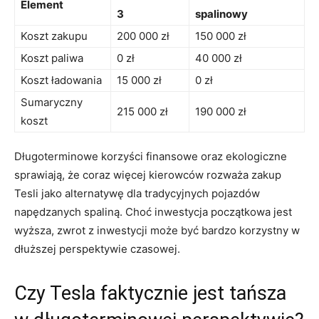
Element
3
spalinowy
Koszt zakupu
200 000 zł
150 000⁢ zł
Koszt paliwa
0 zł
40 000 zł
Koszt ładowania
15 000⁣ zł
0 zł
Sumaryczny
215 000 zł
190 000​ zł
koszt
Długoterminowe korzyści finansowe oraz ekologiczne
sprawiają, że coraz więcej kierowców rozważa zakup
Tesli jako alternatywę dla tradycyjnych pojazdów
napędzanych spaliną. Choć inwestycja początkowa⁣ jest
wyższa, zwrot z inwestycji może ‍być bardzo korzystny w
dłuższej perspektywie czasowej.
Czy Tesla faktycznie jest tańsza