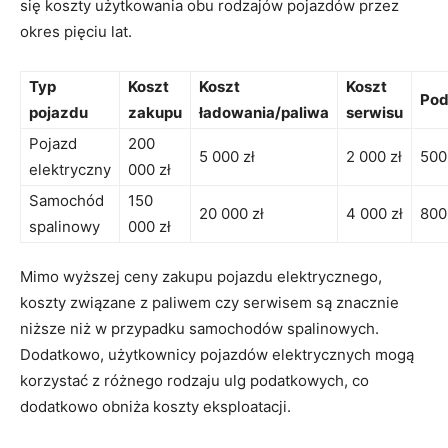
się koszty użytkowania obu rodzajów pojazdów przez
okres⁢ pięciu lat.
Typ
Koszt
Koszt
Koszt
Pod
pojazdu
zakupu
ładowania/paliwa
⁤serwisu
Pojazd
200
5 000 zł
2 000 zł
500
elektryczny
000 zł
Samochód‍
150
20 000⁤ zł
4 000 zł
800
spalinowy
000 zł
Mimo wyższej ceny zakupu pojazdu elektrycznego,
koszty związane z paliwem czy serwisem są znacznie
niższe‍ niż w ⁢przypadku samochodów spalinowych.
Dodatkowo, użytkownicy pojazdów elektrycznych mogą
korzystać z różnego rodzaju ulg podatkowych, co
dodatkowo obniża koszty eksploatacji.