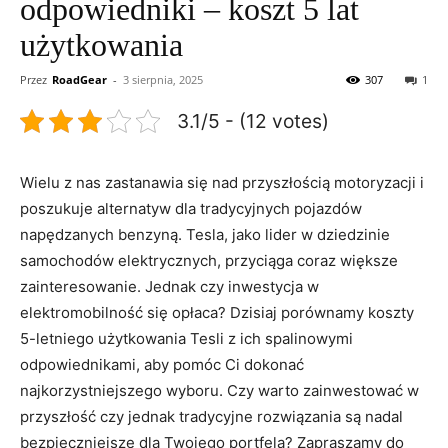
odpowiedniki – koszt 5 lat
użytkowania
Przez
RoadGear
-
3 sierpnia, 2025
307
1
3.1/5 - (12 votes)
Wielu⁣ z ‍nas zastanawia się ⁣nad przyszłością motoryzacji i
poszukuje alternatyw⁢ dla tradycyjnych pojazdów
napędzanych benzyną. Tesla, jako lider w dziedzinie
samochodów ‌elektrycznych, przyciąga coraz większe
zainteresowanie.⁤ Jednak czy inwestycja ‍w
elektromobilność się opłaca? Dzisiaj porównamy koszty
5-letniego użytkowania Tesli z ich spalinowymi
odpowiednikami, aby pomóc Ci‍ dokonać
najkorzystniejszego wyboru. ⁢Czy warto zainwestować w
przyszłość czy jednak ‌tradycyjne rozwiązania są nadal
bezpieczniejsze dla Twojego portfela? Zapraszamy do