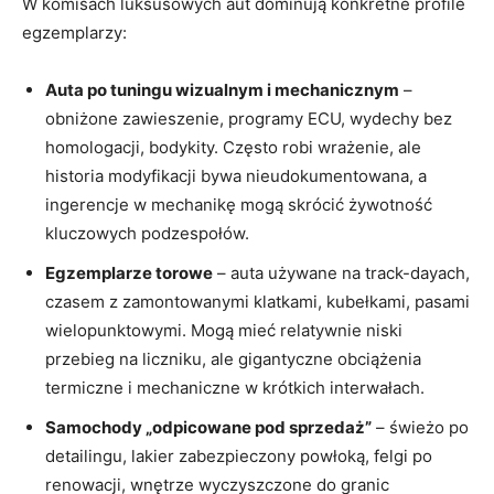
W komisach luksusowych aut dominują konkretne profile
egzemplarzy:
Auta po tuningu wizualnym i mechanicznym
–
obniżone zawieszenie, programy ECU, wydechy bez
homologacji, bodykity. Często robi wrażenie, ale
historia modyfikacji bywa nieudokumentowana, a
ingerencje w mechanikę mogą skrócić żywotność
kluczowych podzespołów.
Egzemplarze torowe
– auta używane na track-dayach,
czasem z zamontowanymi klatkami, kubełkami, pasami
wielopunktowymi. Mogą mieć relatywnie niski
przebieg na liczniku, ale gigantyczne obciążenia
termiczne i mechaniczne w krótkich interwałach.
Samochody „odpicowane pod sprzedaż”
– świeżo po
detailingu, lakier zabezpieczony powłoką, felgi po
renowacji, wnętrze wyczyszczone do granic