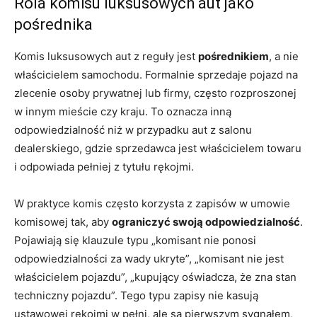
Rola komisu luksusowych aut jako
pośrednika
Komis luksusowych aut z reguły jest
pośrednikiem
, a nie
właścicielem samochodu. Formalnie sprzedaje pojazd na
zlecenie osoby prywatnej lub firmy, często rozproszonej
w innym mieście czy kraju. To oznacza inną
odpowiedzialność niż w przypadku aut z salonu
dealerskiego, gdzie sprzedawca jest właścicielem towaru
i odpowiada pełniej z tytułu rękojmi.
W praktyce komis często korzysta z zapisów w umowie
komisowej tak, aby
ograniczyć swoją odpowiedzialność
.
Pojawiają się klauzule typu „komisant nie ponosi
odpowiedzialności za wady ukryte”, „komisant nie jest
właścicielem pojazdu”, „kupujący oświadcza, że zna stan
techniczny pojazdu”. Tego typu zapisy nie kasują
ustawowej rękojmi w pełni, ale są pierwszym sygnałem,