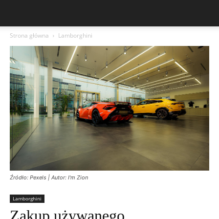
Strona główna
Lamborghini
Źródło: Pexels | Autor: I'm Zion
Lamborghini
Zakup używanego