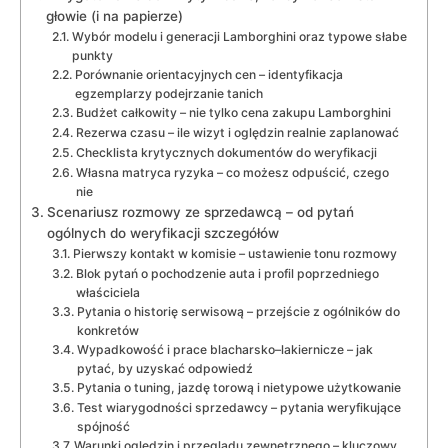
głowie (i na papierze)
Wybór modelu i generacji Lamborghini oraz typowe słabe
punkty
Porównanie orientacyjnych cen – identyfikacja
egzemplarzy podejrzanie tanich
Budżet całkowity – nie tylko cena zakupu Lamborghini
Rezerwa czasu – ile wizyt i oględzin realnie zaplanować
Checklista krytycznych dokumentów do weryfikacji
Własna matryca ryzyka – co możesz odpuścić, czego
nie
Scenariusz rozmowy ze sprzedawcą – od pytań
ogólnych do weryfikacji szczegółów
Pierwszy kontakt w komisie – ustawienie tonu rozmowy
Blok pytań o pochodzenie auta i profil poprzedniego
właściciela
Pytania o historię serwisową – przejście z ogólników do
konkretów
Wypadkowość i prace blacharsko–lakiernicze – jak
pytać, by uzyskać odpowiedź
Pytania o tuning, jazdę torową i nietypowe użytkowanie
Test wiarygodności sprzedawcy – pytania weryfikujące
spójność
Warunki oględzin i przeglądu zewnętrznego – kluczowy