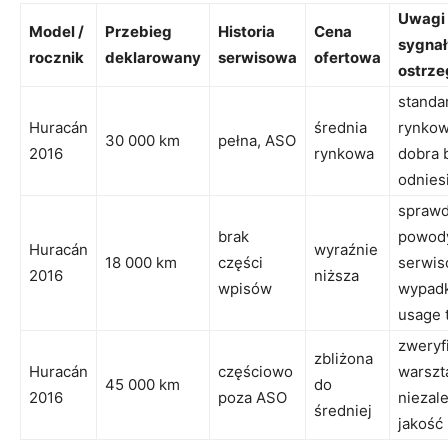
Uwagi 
Model /
Przebieg
Historia
Cena
sygnał
rocznik
deklarowany
serwisowa
ofertowa
ostrz
standa
Huracán
średnia
rynkow
30 000 km
pełna, ASO
2016
rynkowa
dobra 
odnies
sprawd
brak
powody
Huracán
wyraźnie
18 000 km
części
serwis
2016
niższa
wpisów
wypad
usage 
zweryf
zbliżona
Huracán
częściowo
warszt
45 000 km
do
2016
poza ASO
niezale
średniej
jakość