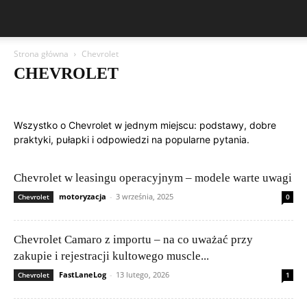
Strona główna
Chevrolet
CHEVROLET
Aston Martin
Bentley
BMW
BYD
Cadillac
Changan
Chevrolet
Citroën
Dacia
Felietony czytelników
Ferrari
Fiat
Wszystko o Chevrolet w jednym miejscu: podstawy, dobre
Ford
Geely
Honda
Hyundai
Jeep
Kia
Lamborghini
praktyki, pułapki i odpowiedzi na popularne pytania.
Lexus
Maserati
Mazda
Mercedes-Benz
Mitsubishi
Nissan
Peugeot
Porsche
Renault
Rolls-Royce
Skoda
Subaru
Suzuki
Tesla
Toyota
Volkswagen (VW)
Volvo
Chevrolet w leasingu operacyjnym – modele warte uwagi
motoryzacja
-
3 września, 2025
Chevrolet
0
Chevrolet Camaro z importu – na co uważać przy
zakupie i rejestracji kultowego muscle...
FastLaneLog
-
13 lutego, 2026
Chevrolet
1