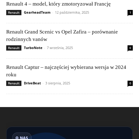
Renault 4 – model, który zmotoryzował Francję
GearheadTeam
-
12 października, 2025
Renault
1
Renault Grand Scenic vs Opel Zafira – porównanie
rodzinnych vanów
TurboNote
-
7 września, 2025
Renault
0
Renault Captur – najczęściej wybierana wersja w 2024
roku
DriveBeat
-
3 sierpnia, 2025
Renault
0
O NAS