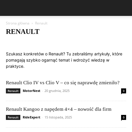
Strona główna
Renault
RENAULT
Aston Martin
Bentley
BMW
BYD
Cadillac
Changan
Chevrolet
Citroën
Dacia
Felietony czytelników
Ferrari
Fiat
Szukasz konkretów o Renault? Tu zebraliśmy artykuły, które
Ford
Geely
Honda
Hyundai
Jeep
Kia
Lamborghini
pomagają szybko ogarnąć temat i wdrożyć wiedzę w
Lexus
Maserati
Mazda
Mercedes-Benz
Mitsubishi
Nissan
praktyce.
Peugeot
Porsche
Renault
Rolls-Royce
Skoda
Subaru
Suzuki
Tesla
Toyota
Volkswagen (VW)
Volvo
Renault Clio IV vs Clio V – co się naprawdę zmieniło?
MotorNest
-
20 grudnia, 2025
Renault
0
Renault Kangoo z napędem 4×4 – nowość dla firm
RideExpert
-
15 listopada, 2025
Renault
0