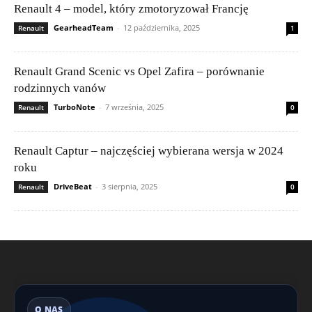
Renault 4 – model, który zmotoryzował Francję
GearheadTeam
-
12 października, 2025
Renault
1
Renault Grand Scenic vs Opel Zafira – porównanie
rodzinnych vanów
TurboNote
-
7 września, 2025
Renault
0
Renault Captur – najczęściej wybierana wersja w 2024
roku
DriveBeat
-
3 sierpnia, 2025
Renault
0
O NAS