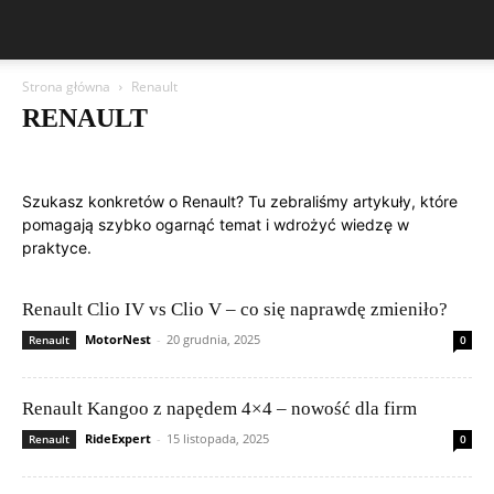
Strona główna
Renault
RENAULT
Aston Martin
Bentley
BMW
BYD
Cadillac
Changan
Chevrolet
Citroën
Dacia
Felietony czytelników
Ferrari
Fiat
Szukasz konkretów o Renault? Tu zebraliśmy artykuły, które
Ford
Geely
Honda
Hyundai
Jeep
Kia
Lamborghini
pomagają szybko ogarnąć temat i wdrożyć wiedzę w
Lexus
Maserati
Mazda
Mercedes-Benz
Mitsubishi
Nissan
praktyce.
Peugeot
Porsche
Renault
Rolls-Royce
Skoda
Subaru
Suzuki
Tesla
Toyota
Volkswagen (VW)
Volvo
Renault Clio IV vs Clio V – co się naprawdę zmieniło?
MotorNest
-
20 grudnia, 2025
Renault
0
Renault Kangoo z napędem 4×4 – nowość dla firm
RideExpert
-
15 listopada, 2025
Renault
0