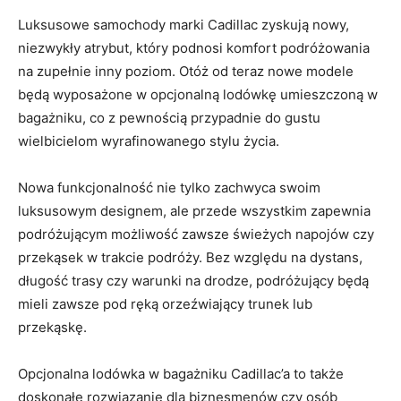
Luksusowe samochody marki Cadillac zyskują nowy,
niezwykły atrybut, który podnosi komfort podróżowania
na zupełnie inny ‌poziom.⁣ Otóż od⁢ teraz ⁣nowe modele
będą⁣ wyposażone w opcjonalną lodówkę umieszczoną w
bagażniku, co z pewnością ⁢przypadnie do gustu
wielbicielom wyrafinowanego⁣ stylu ⁢życia.
Nowa​ funkcjonalność nie tylko zachwyca swoim
luksusowym designem, ale przede ⁢wszystkim‍ zapewnia
⁤podróżującym możliwość zawsze⁢ świeżych napojów czy
przekąsek ‌w ⁣trakcie podróży. ⁢Bez względu na dystans,
długość trasy czy‍ warunki na drodze,​ podróżujący będą
mieli zawsze pod ręką orzeźwiający trunek lub ​
przekąskę.
Opcjonalna⁣ lodówka w bagażniku ‍Cadillac’a to także
doskonałe ​rozwiązanie dla biznesmenów czy osób