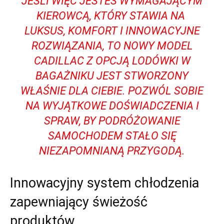
JEŚLI‍ WIĘC JESTEŚ​ WYMAGAJĄCYM
KIEROWCĄ, ‍KTÓRY ‌STAWIA NA ​
LUKSUS,⁤ KOMFORT I INNOWACYJNE
ROZWIĄZANIA, TO NOWY MODEL
CADILLAC Z OPCJĄ LODÓWKI W‍
BAGAŻNIKU JEST STWORZONY
⁣WŁAŚNIE DLA ​CIEBIE. POZWÓL SOBIE
NA⁤ WYJĄTKOWE ⁣DOŚWIADCZENIA I
SPRAW, BY PODRÓŻOWANIE
SAMOCHODEM STAŁO SIĘ
NIEZAPOMNIANĄ PRZYGODĄ.
Innowacyjny system chłodzenia
zapewniający ⁢świeżość
produktów