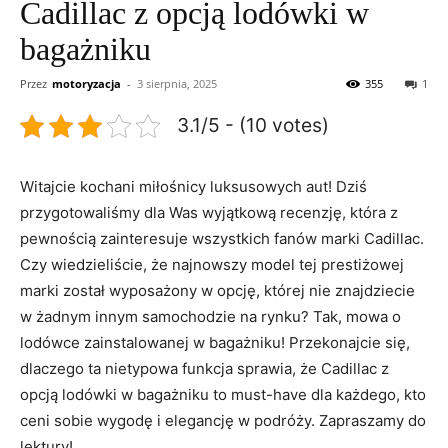
Cadillac z opcją lodówki w
bagażniku
Przez
motoryzacja
-
3 sierpnia, 2025
355
1
3.1/5 - (10 votes)
Witajcie kochani miłośnicy luksusowych aut! Dziś
przygotowaliśmy dla Was wyjątkową recenzję, która z
pewnością zainteresuje wszystkich fanów ⁤marki⁣ Cadillac. ​
Czy⁢ wiedzieliście, że najnowszy model tej ‌prestiżowej
marki został‌ wyposażony w opcję,​ której ‍nie znajdziecie
w żadnym innym samochodzie ⁣na rynku? Tak, ⁣mowa o
lodówce zainstalowanej w bagażniku! Przekonajcie się,
‍dlaczego ta⁣ nietypowa funkcja sprawia, że Cadillac z
⁢opcją⁢ lodówki w ⁤bagażniku ‌to must-have dla każdego, ​kto
⁢ceni sobie wygodę ​i elegancję w podróży. Zapraszamy do
lektury!