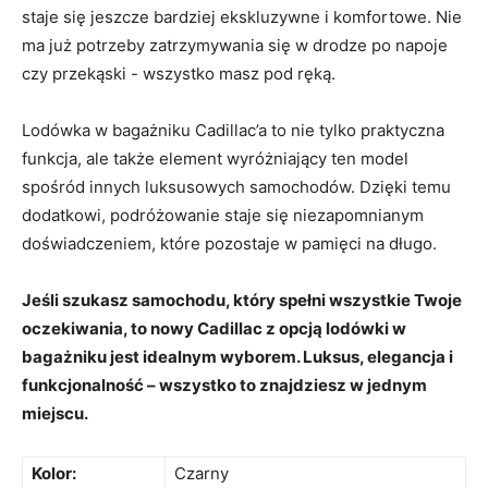
staje się jeszcze bardziej ekskluzywne i komfortowe.⁣ Nie​
ma już potrzeby zatrzymywania się w drodze po napoje
czy przekąski ‍-⁢ wszystko masz pod ręką.
Lodówka w bagażniku Cadillac’a to nie tylko praktyczna⁤
funkcja,⁤ ale⁢ także ⁢element ⁣wyróżniający⁤ ten model
⁢spośród innych luksusowych samochodów. Dzięki temu
dodatkowi, podróżowanie staje‍ się niezapomnianym
doświadczeniem, ⁢które‍ pozostaje w pamięci na długo.
Jeśli ‌szukasz​ samochodu, który spełni wszystkie ⁤Twoje​
oczekiwania, to nowy⁤ Cadillac z opcją lodówki⁤ w
bagażniku​ jest⁢ idealnym wyborem. Luksus, elegancja ​i
funkcjonalność – ‍wszystko to znajdziesz​ w⁤ jednym
⁢miejscu.
Kolor:
Czarny