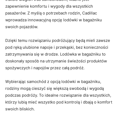
zapewnienie komfortu⁣ i ⁢wygody dla⁢ wszystkich
pasażerów. Z myślą ‍o potrzebach rodzin, Cadillac
wprowadza innowacyjną opcję lodówki w bagażniku
swoich pojazdów.
Dzięki temu ⁤rozwiązaniu⁣ podróżujący będą mieli zawsze⁣
pod ręką ulubione napoje⁤ i przekąski,⁤ bez⁤ konieczności‌
zatrzymywania ⁣się w ⁣drodze. Lodówka w⁢ bagażniku ⁣to
doskonały sposób ⁤na⁣ utrzymanie świeżości​ produktów
spożywczych i napojów przez całą podróż.
Wybierając samochód z ‌opcją lodówki w‍ bagażniku,⁣
rodziny⁤ mogą cieszyć‌ się większą⁣ swobodą i wygodą
podczas ⁢podróży. To idealne rozwiązanie dla wszystkich,
którzy lubią⁣ mieć wszystko pod kontrolą i dbają o komfort
swoich bliskich.