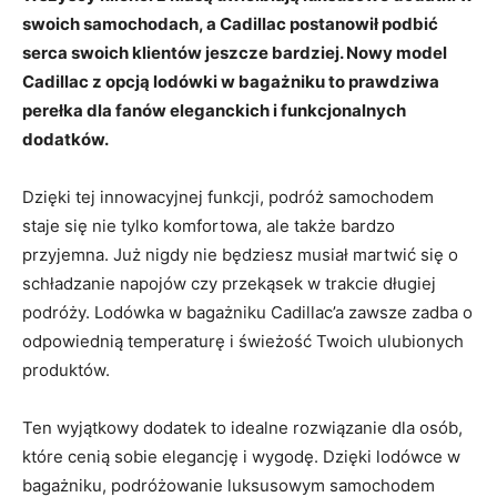
⁢swoich samochodach,⁤ a Cadillac postanowił podbić
serca swoich klientów jeszcze bardziej. Nowy model
Cadillac⁢ z opcją lodówki ​w bagażniku to​ prawdziwa
⁢perełka dla fanów eleganckich i funkcjonalnych
dodatków.
Dzięki tej innowacyjnej funkcji, podróż‍ samochodem
‌staje się nie tylko komfortowa, ale także bardzo
przyjemna. ⁣Już⁤ nigdy nie będziesz musiał martwić ⁤się o
schładzanie napojów‍ czy przekąsek‌ w trakcie⁢ długiej
podróży. ‍Lodówka ⁢w bagażniku‍ Cadillac’a zawsze zadba ‍o
odpowiednią temperaturę i‌ świeżość Twoich ulubionych⁢
produktów.
Ten wyjątkowy dodatek to idealne rozwiązanie ⁢dla osób,
które​ cenią sobie elegancję i ⁢wygodę. Dzięki lodówce w
bagażniku,⁢ podróżowanie luksusowym samochodem