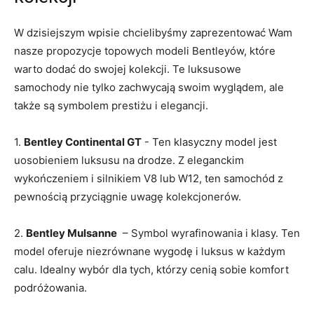
W dzisiejszym‍ wpisie chcielibyśmy zaprezentować ‍Wam
nasze propozycje ‍topowych modeli Bentleyów, które
‍warto ​dodać do‍ swojej kolekcji. Te luksusowe
samochody nie tylko ‍zachwycają swoim ‍wyglądem, ale
także są symbolem⁣ prestiżu i elegancji.
1.
Bentley Continental GT
‍-⁢ Ten ‍klasyczny model jest
uosobieniem ‌luksusu na drodze.⁣ Z ‌eleganckim
wykończeniem‍ i silnikiem V8 lub‍ W12, ten⁣ samochód z
pewnością przyciągnie uwagę kolekcjonerów.
2.
Bentley Mulsanne
‌ – Symbol wyrafinowania i⁣ klasy. Ten⁤
model oferuje niezrównane wygodę i luksus w każdym
calu. ⁤Idealny wybór dla‍ tych, którzy⁢ cenią sobie‍ komfort⁤
podróżowania.