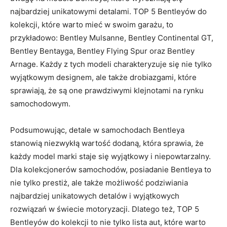
najbardziej⁢ unikatowymi​ detalami. ⁣TOP ⁢5 Bentleyów do
kolekcji, które⁣ warto ‌mieć ‍w ⁢swoim garażu, ‍to
⁤przykładowo: Bentley Mulsanne,⁢ Bentley Continental GT,
Bentley Bentayga, Bentley Flying Spur oraz Bentley
Arnage. Każdy ​z⁢ tych modeli ‌charakteryzuje się nie tylko‌
wyjątkowym designem, ale także drobiazgami, które
sprawiają,‌ że są one prawdziwymi klejnotami na rynku
samochodowym.
Podsumowując,⁢ detale w⁢ samochodach Bentleya‌
stanowią‌ niezwykłą wartość dodaną, która sprawia, że
‍każdy model marki⁣ staje się wyjątkowy i ‍niepowtarzalny.
Dla kolekcjonerów ‌samochodów, posiadanie Bentleya ​to⁢
nie ⁣tylko prestiż, ale ​także możliwość ⁢podziwiania
najbardziej unikatowych detalów ‌i ⁤wyjątkowych
⁢rozwiązań w świecie motoryzacji. Dlatego też, TOP 5
Bentleyów⁤ do kolekcji to nie tylko lista aut, które warto