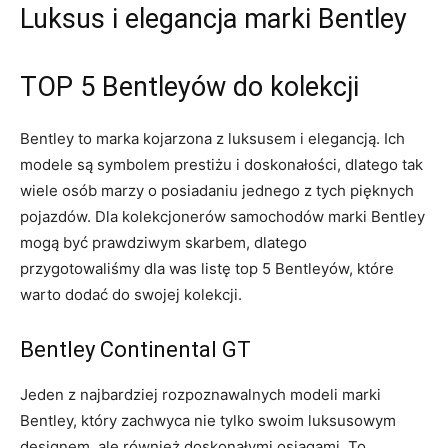
Luksus i⁣ elegancja marki Bentley
TOP 5 Bentleyów do kolekcji
Bentley ⁢to marka kojarzona ‌z luksusem i elegancją. Ich
modele są symbolem‍ prestiżu i doskonałości, ‌dlatego tak
‌wiele osób marzy‍ o ⁤posiadaniu jednego z tych pięknych
pojazdów. Dla kolekcjonerów samochodów marki ‌Bentley
mogą być prawdziwym skarbem, dlatego⁢
przygotowaliśmy ⁣dla was‍ listę top ​5 Bentleyów, które
warto dodać do swojej kolekcji.
Bentley‍ Continental ⁤GT
Jeden ⁤z najbardziej rozpoznawalnych modeli marki
⁢Bentley, który zachwyca nie tylko swoim ​luksusowym
designem, ale również ​doskonałymi ⁢osiągami.⁢ To