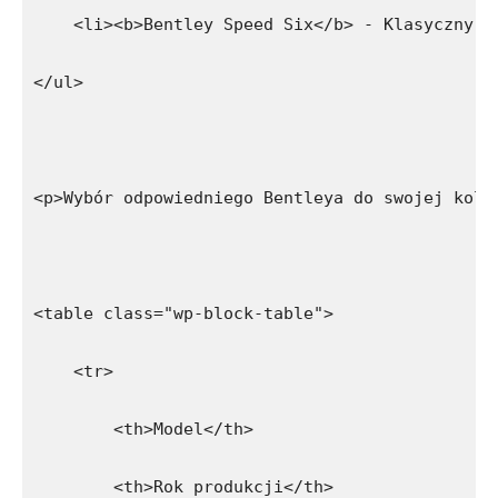
    <li><b>Bentley Speed Six</b> - Klasyczny m
</ul>
<p>Wybór odpowiedniego Bentleya do swojej kole
<table class="wp-block-table">
    <tr>
        <th>Model</th>
        <th>Rok produkcji</th>