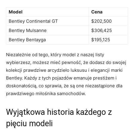
Model
Cena
Bentley ‌Continental GT
$202,500
Bentley Mulsanne
$306,425
Bentley⁣ Bentayga
$195,125
Niezależnie od‍ tego, który model z naszej ‍listy⁤
wybierzesz, możesz ⁣mieć pewność, że ‍dodasz do swojej
kolekcji prawdziwe arcydzieło luksusu i elegancji ⁣marki
Bentley. Każdy z tych pojazdów emanuje prestiżem i⁢
doskonałością, co ‍sprawia, że są one niezastąpione ‍dla‍
prawdziwego⁣ miłośnika ⁤samochodów.
Wyjątkowa historia każdego z
pięciu ⁤modeli