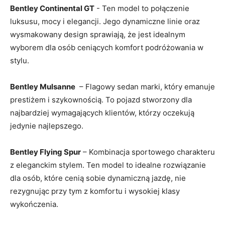
Bentley ​Continental GT
-‌ Ten model to⁣ połączenie
luksusu, ⁣mocy‍ i elegancji. Jego dynamiczne linie oraz
wysmakowany ‌design sprawiają, ‍że​ jest idealnym
wyborem dla osób‌ ceniących komfort podróżowania w
stylu.
Bentley Mulsanne
⁤ – Flagowy‌ sedan ⁣marki, który emanuje
prestiżem i ⁢szykownością.‌ To pojazd stworzony dla ​
najbardziej ‌wymagających klientów, którzy​ oczekują
jedynie najlepszego.
Bentley Flying Spur
– Kombinacja sportowego ⁤charakteru⁤
z eleganckim‌ stylem. Ten model to ‍idealne ​rozwiązanie
dla osób, które cenią ⁣sobie dynamiczną​ jazdę, nie​
rezygnując przy tym​ z ​komfortu i ⁤wysokiej klasy
⁣wykończenia.