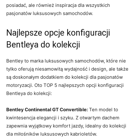
⁣posiadać, ale również ‍inspiracja dla wszystkich
pasjonatów​ luksusowych samochodów.
Najlepsze opcje‍ konfiguracji
⁣Bentleya do kolekcji
Bentley to marka luksusowych samochodów, które⁤ nie
tylko oferują ⁤niesamowitą wydajność​ i ⁤design, ale także
są doskonałym⁣ dodatkiem do kolekcji⁣ dla pasjonatów
motoryzacji. Oto TOP ‍5 najlepszych opcji konfiguracji‍
Bentleya do kolekcji:
Bentley Continental GT‌ Convertible:
Ten ⁣model to
kwintesencja elegancji i szyku. Z otwartym dachem
zapewnia wyjątkowy komfort ​jazdy,⁣ idealny do kolekcji
dla ​miłośników luksusowych ⁢kabrioletów.