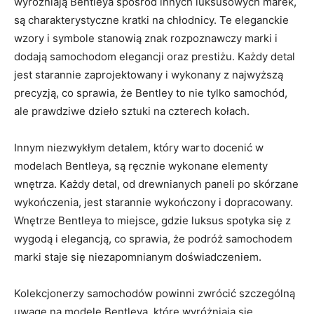
‌wyróżniają‌ Bentleya‍ spośród innych ⁤luksusowych marek,
są ⁢charakterystyczne kratki na chłodnicy. Te ⁢eleganckie⁣
wzory i symbole ‌stanowią​ znak⁣ rozpoznawczy marki i
dodają samochodom elegancji oraz prestiżu. Każdy detal
jest starannie ‍zaprojektowany ⁤i⁢ wykonany z najwyższą
precyzją, ⁣co sprawia, że Bentley to nie tylko samochód,
ale ‍prawdziwe⁣ dzieło ‌sztuki na czterech kołach.
Innym ⁢niezwykłym detalem, ⁣który warto docenić ⁣w
modelach Bentleya, są ręcznie⁤ wykonane elementy
wnętrza. ​Każdy⁣ detal, od ‍drewnianych paneli po skórzane
wykończenia, jest⁣ starannie wykończony i dopracowany.
Wnętrze⁤ Bentleya to miejsce, gdzie ‌luksus ⁤spotyka się z
wygodą i‍ elegancją, ⁤co sprawia, że podróż⁣ samochodem
marki staje⁤ się ⁤niezapomnianym doświadczeniem.
Kolekcjonerzy samochodów‌ powinni zwrócić ⁣szczególną ​
uwagę na modele Bentleya, które wyróżniają się