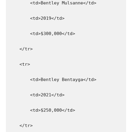
        <td>Bentley Mulsanne</td>
        <td>2019</td>
        <td>$300,000</td>
    </tr>
    <tr>
        <td>Bentley Bentayga</td>
        <td>2021</td>
        <td>$250,000</td>
    </tr>