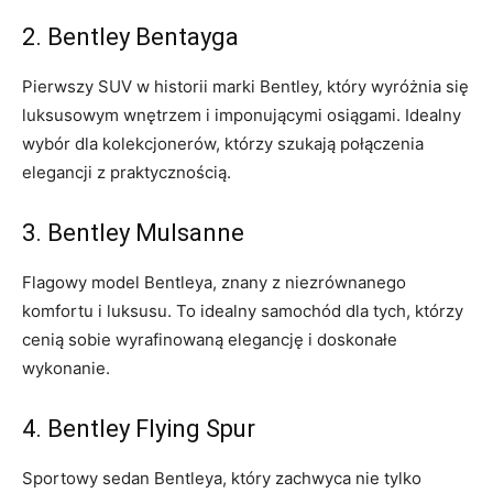
2. Bentley Bentayga
Pierwszy SUV w historii​ marki Bentley, który wyróżnia się⁣
luksusowym wnętrzem ⁣i imponującymi osiągami. ⁢Idealny‍
wybór dla⁢ kolekcjonerów, którzy szukają połączenia
elegancji z praktycznością.
3. Bentley⁤ Mulsanne
Flagowy model Bentleya, znany z niezrównanego⁢
komfortu‍ i ⁢luksusu. To idealny samochód dla tych, którzy⁢
cenią‍ sobie wyrafinowaną elegancję i doskonałe
wykonanie.
4. Bentley Flying⁣ Spur
Sportowy sedan‌ Bentleya, który ⁤zachwyca nie​ tylko