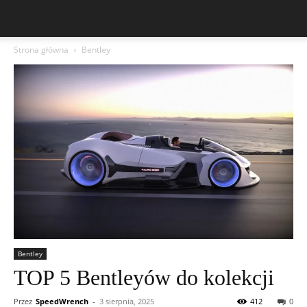
Strona główna
Bentley
Bentley
TOP 5 Bentleyów do kolekcji
Przez
SpeedWrench
-
3 sierpnia, 2025
412
0