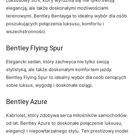
Luksusowy SUV, ‍który wyróżnia ⁢się nie tylko swoją
elegancją, ale⁣ także doskonałymi możliwościami
terenowymi. Bentley Bentayga to idealny wybór dla osób⁣
poszukujących połączenia‌ luksusu, komfortu i
wszechstronności.
Bentley Flying Spur
Elegancki sedan, który zachwyca nie tylko swoją
stylistyką, ale ⁤także​ doskonałym komfortem jazdy.
Bentley Flying Spur to ⁣idealny‍ wybór dla osób ceniących
sobie ⁣luksus,⁤ wygodę i doskonałe osiągi.
Bentley Azure
Kabriolet, który zdobywa serca miłośników samochodów
od lat. Bentley ⁣Azure to doskonałe połączenie ‌luksusu,
elegancji⁣ i niepowtarzalnego stylu. Ten prestiżowy model⁤